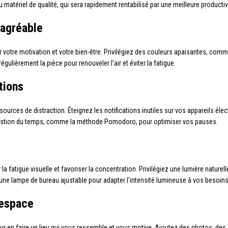
du matériel de qualité, qui sera rapidement rentabilisé par une meilleure productiv
 agréable
 votre motivation et votre bien-être. Privilégiez des couleurs apaisantes, comme
égulièrement la pièce pour renouveler l’air et éviter la fatigue.
tions
s sources de distraction. Éteignez les notifications inutiles sur vos appareils é
e gestion du temps, comme la méthode Pomodoro, pour optimiser vos pauses.
la fatigue visuelle et favoriser la concentration. Privilégiez une lumière naturel
ser une lampe de bureau ajustable pour adapter l’intensité lumineuse à vos besoins
 espace
our en faire un lieu qui vous ressemble et vous motive. Ajoutez des photos, des