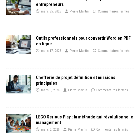
entrepreneurs
mars 25, 2026
Pierre Martin
Commentaires fermés
Outils professionnels pour convertir Word en PDF
en ligne
mars 17, 2026
Pierre Martin
Commentaires fermés
Chefferie de projet définition et missions
principales
mars 9, 2026
Pierre Martin
Commentaires fermés
LEGO Serious Play : la méthode qui révolutionne le
management
mars 5, 2026
Pierre Martin
Commentaires fermés