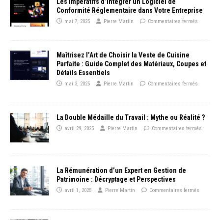
Les Impératifs d’Intégrer un Logiciel de
Conformité Réglementaire dans Votre Entreprise
mai 7, 2025
Pierre Martin
Commentaires fermés
Maîtrisez l’Art de Choisir la Veste de Cuisine
Parfaite : Guide Complet des Matériaux, Coupes et
Détails Essentiels
mai 3, 2025
Pierre Martin
Commentaires fermés
La Double Médaille du Travail : Mythe ou Réalité ?
avril 29, 2025
Pierre Martin
Commentaires fermés
La Rémunération d’un Expert en Gestion de
Patrimoine : Décryptage et Perspectives
avril 1, 2025
Pierre Martin
Commentaires fermés