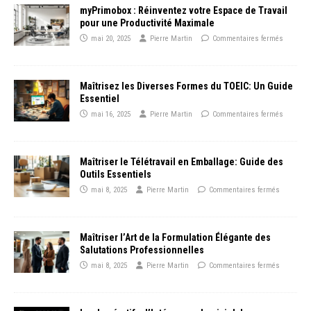
myPrimobox : Réinventez votre Espace de Travail
pour une Productivité Maximale
mai 20, 2025
Pierre Martin
Commentaires fermés
Maîtrisez les Diverses Formes du TOEIC: Un Guide
Essentiel
mai 16, 2025
Pierre Martin
Commentaires fermés
Maîtriser le Télétravail en Emballage: Guide des
Outils Essentiels
mai 8, 2025
Pierre Martin
Commentaires fermés
Maîtriser l’Art de la Formulation Élégante des
Salutations Professionnelles
mai 8, 2025
Pierre Martin
Commentaires fermés