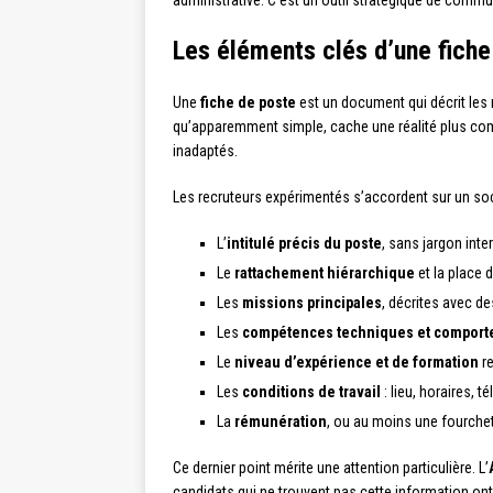
administrative. C’est un outil stratégique de commun
Les éléments clés d’une fiche
Une
fiche de poste
est un document qui décrit les m
qu’apparemment simple, cache une réalité plus comp
inadaptés.
Les recruteurs expérimentés s’accordent sur un soc
L’
intitulé précis du poste
, sans jargon int
Le
rattachement hiérarchique
et la place 
Les
missions principales
, décrites avec d
Les
compétences techniques et comport
Le
niveau d’expérience et de formation
re
Les
conditions de travail
: lieu, horaires, 
La
rémunération
, ou au moins une fourchet
Ce dernier point mérite une attention particulière. L’
candidats qui ne trouvent pas cette information ont 