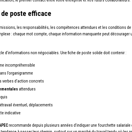
ication, le premier contact entre votre entreprise et vos futurs collaborateurs.
 de poste efficace
issions, les responsabilités, les compétences attendues et les conditions de tra
lexe : chaque mot compte, chaque information manquante peut décourager un can
le d’informations non négociables. Une fiche de poste solide doit contenir :
erne incompréhensible
dans l’organigramme
es verbes d’action concrets
ementales
attendues
quis
télétravail éventuel, déplacements
te indicative
APEC
recommande depuis plusieurs années d’indiquer une fourchette salariale 
tendance à passer leur chemin, surtout sur un marché du travail tendu où les prof