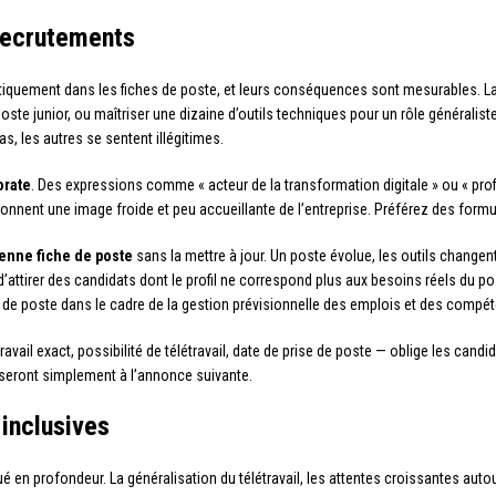
 recrutements
iquement dans les fiches de poste, et leurs conséquences sont mesurables. La 
ste junior, ou maîtriser une dizaine d’outils techniques pour un rôle générali
as, les autres se sentent illégitimes.
orate
. Des expressions comme « acteur de la transformation digitale » ou « pro
s donnent une image froide et peu accueillante de l’entreprise. Préférez des form
ienne fiche de poste
sans la mettre à jour. Un poste évolue, les outils changent,
 d’attirer des candidats dont le profil ne correspond plus aux besoins réels du p
fs de poste dans le cadre de la gestion prévisionnelle des emplois et des compé
travail exact, possibilité de télétravail, date de prise de poste — oblige les c
sseront simplement à l’annonce suivante.
 inclusives
é en profondeur. La généralisation du télétravail, les attentes croissantes auto