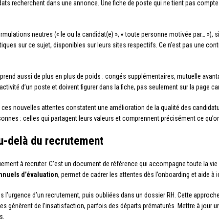
idats recherchent dans une annonce. Une fiche de poste qui ne tient pas compte
ormulations neutres (« le ou la candidat(e) », « toute personne motivée par… »), si
iques sur ce sujet, disponibles sur leurs sites respectifs. Ce n’est pas une cont
prend aussi de plus en plus de poids : congés supplémentaires, mutuelle avanta
activité d’un poste et doivent figurer dans la fiche, pas seulement sur la page car
à ces nouvelles attentes constatent une amélioration de la qualité des candidatu
onnes : celles qui partagent leurs valeurs et comprennent précisément ce qu’on 
au-delà du recrutement
quement à recruter. C’est un document de référence qui accompagne toute la vie 
nnuels d’évaluation
, permet de cadrer les attentes dès l’onboarding et aide à i
s l’urgence d’un recrutement, puis oubliées dans un dossier RH. Cette approche 
s génèrent de l’insatisfaction, parfois des départs prématurés. Mettre à jour un
s.