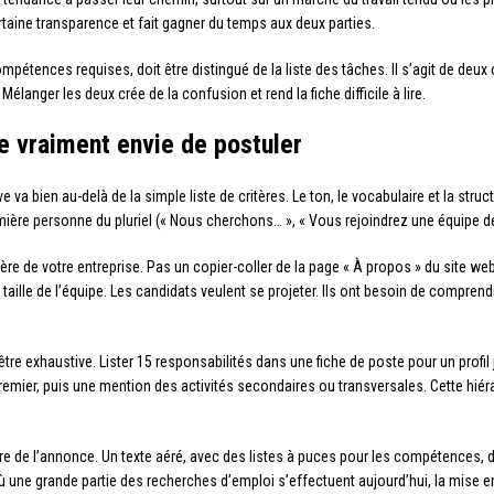
aine transparence et fait gagner du temps aux deux parties.
 compétences requises, doit être distingué de la liste des tâches. Il s’agit de d
. Mélanger les deux crée de la confusion et rend la fiche difficile à lire.
e vraiment envie de postuler
ve va bien au-delà de la simple liste de critères. Le ton, le vocabulaire et la struc
ière personne du pluriel (« Nous cherchons… », « Vous rejoindrez une équipe de
 de votre entreprise. Pas un copier-coller de la page « À propos » du site web
la taille de l’équipe. Les candidats veulent se projeter. Ils ont besoin de compren
tre exhaustive. Lister 15 responsabilités dans une fiche de poste pour un profil j
emier, puis une mention des activités secondaires ou transversales. Cette hiérar
re de l’annonce. Un texte aéré, avec des listes à puces pour les compétences, 
 où une grande partie des recherches d’emploi s’effectuent aujourd’hui, la mise