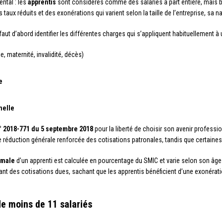
ntal : les
apprentis
sont considérés comme des salariés à part entière, mais bé
taux réduits et des exonérations qui varient selon la taille de l’entreprise, sa nat
t d’abord identifier les différentes charges qui s’appliquent habituellement à u
, maternité, invalidité, décès)
e
nelle
n° 2018-771 du 5 septembre 2018
pour la liberté de choisir son avenir professi
une réduction générale renforcée des cotisations patronales, tandis que certain
imale
d’un apprenti est calculée en pourcentage du SMIC et varie selon son âge
nt des cotisations dues, sachant que les apprentis bénéficient d’une exonératio
de moins de 11 salariés