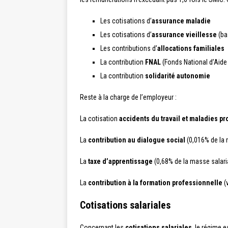
Les cotisations d’
assurance maladie
Les cotisations d’
assurance vieillesse
(ba
Les contributions d’
allocations familiales
La contribution
FNAL
(Fonds National d’Aid
La contribution
solidarité autonomie
Reste à la charge de l’employeur :
La cotisation
accidents du travail et maladies p
La
contribution au dialogue social
(0,016% de la 
La
taxe d’apprentissage
(0,68% de la masse salari
La
contribution à la formation professionnelle
(v
Cotisations salariales
Concernant les
cotisations salariales
, le régime 