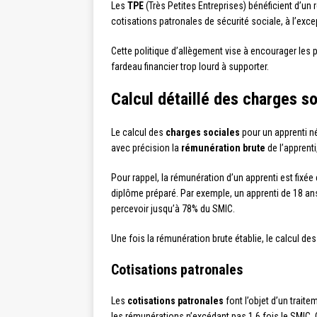
Les
TPE
(Très Petites Entreprises) bénéficient d’u
cotisations patronales de sécurité sociale, à l’exc
Cette politique d’allègement vise à encourager les 
fardeau financier trop lourd à supporter.
Calcul détaillé des charges so
Le calcul des
charges sociales
pour un apprenti n
avec précision la
rémunération brute
de l’apprenti
Pour rappel, la rémunération d’un apprenti est fixé
diplôme préparé. Par exemple, un apprenti de 18 a
percevoir jusqu’à 78% du SMIC.
Une fois la rémunération brute établie, le calcul de
Cotisations patronales
Les
cotisations patronales
font l’objet d’un traite
les rémunérations n’excédant pas 1,6 fois le SMIC. 