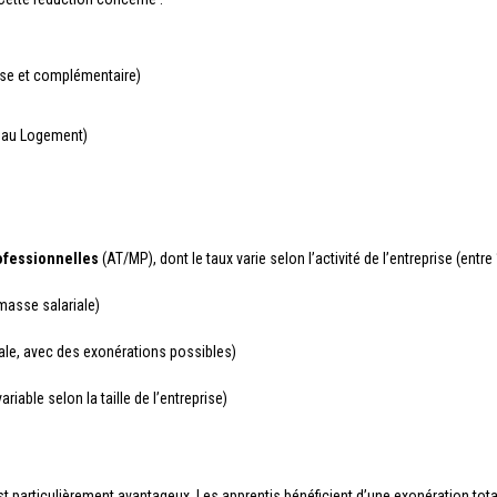
se et complémentaire)
e au Logement)
rofessionnelles
(AT/MP), dont le taux varie selon l’activité de l’entreprise (ent
masse salariale)
ale, avec des exonérations possibles)
ariable selon la taille de l’entreprise)
est particulièrement avantageux. Les apprentis bénéficient d’une exonération total