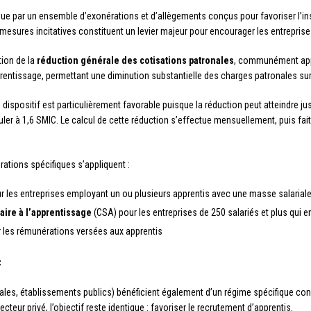
gue par un ensemble d’exonérations et d’allègements conçus pour favoriser l’in
mesures incitatives constituent un levier majeur pour encourager les entrepris
tion de la
réduction générale des cotisations patronales
, communément appel
entissage, permettant une diminution substantielle des charges patronales sur 
le dispositif est particulièrement favorable puisque la réduction peut atteindre j
er à 1,6 SMIC. Le calcul de cette réduction s’effectue mensuellement, puis fait l
rations spécifiques s’appliquent :
 les entreprises employant un ou plusieurs apprentis avec une masse salariale 
aire à l’apprentissage
(CSA) pour les entreprises de 250 salariés et plus qui 
 les rémunérations versées aux apprentis
c
toriales, établissements publics) bénéficient également d’un régime spécifique co
eur privé, l’objectif reste identique : favoriser le recrutement d’apprentis.