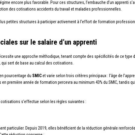
n régime encore plus favorable. Pour ces structures, l’embauche d’un apprenti 
eption des cotisations accidents du travail et maladies professionnelles.
plus petites structures à participer activement à l’effort de formation professi
ciales sur le salaire d’un apprenti
écessite une approche méthodique, tenant compte des spécificités de ce type d
, qui sert de base au calcul des cotisations.
e en pourcentage du
SMIC
et varie selon trois critères principaux : l’âge de l’appr
ns en première année de formation percevra au minimum 43% du SMIC, tandis qu’
s cotisations s’effectue selon les règles suivantes :
ment particulier. Depuis 2019, elles bénéficient de la réduction générale renforc
Cette réduction concerne :