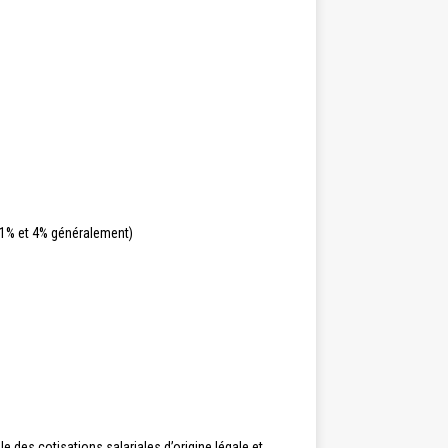
re 1% et 4% généralement)
e des cotisations salariales d’origine légale et