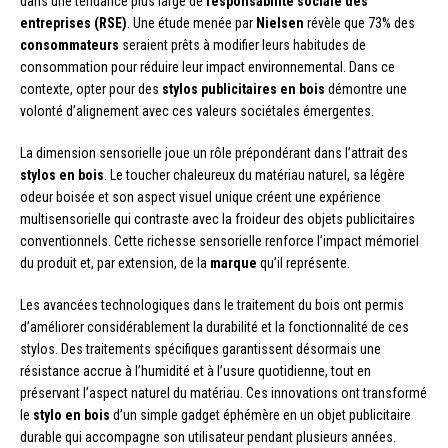
dans une tendance plus large de
responsabilité sociale des
entreprises (RSE)
. Une étude menée par
Nielsen
révèle que 73% des
consommateurs
seraient prêts à modifier leurs habitudes de
consommation pour réduire leur impact environnemental. Dans ce
contexte, opter pour des
stylos publicitaires en bois
démontre une
volonté d’alignement avec ces valeurs sociétales émergentes.
La dimension sensorielle joue un rôle prépondérant dans l’attrait des
stylos en bois
. Le toucher chaleureux du matériau naturel, sa légère
odeur boisée et son aspect visuel unique créent une expérience
multisensorielle qui contraste avec la froideur des objets publicitaires
conventionnels. Cette richesse sensorielle renforce l’impact mémoriel
du produit et, par extension, de la
marque
qu’il représente.
Les avancées technologiques dans le traitement du bois ont permis
d’améliorer considérablement la durabilité et la fonctionnalité de ces
stylos. Des traitements spécifiques garantissent désormais une
résistance accrue à l’humidité et à l’usure quotidienne, tout en
préservant l’aspect naturel du matériau. Ces innovations ont transformé
le
stylo en bois
d’un simple gadget éphémère en un objet publicitaire
durable qui accompagne son utilisateur pendant plusieurs années.