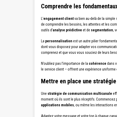
Comprendre les fondamentaux
L’
engagement client
va bien au-delà de la simple s
de comprendre les besoins, les attentes et les com
outils d’
analyse prédictive
et de
segmentation
, 
La
personnalisation
est un autre pilier fondament
dont vous disposez pour adapter vos communication
comprenez et que vous vous souciez de leurs besoi
N’oubliez pas l’importance de la
cohérence
dans vo
le service client – offrent une expérience uniforme 
Mettre en place une stratégi
Une
stratégie de communication multicanale
eff
moment où ils sont le plus réceptifs. Commencez par
applications mobiles
, ou même les interactions e
Adaptez votre message et votre ton à chaque canal