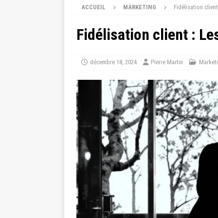
ACCUEIL
MARKETING
Fidélisation clie
Fidélisation client : 
décembre 18, 2024
Pierre Martin
Market