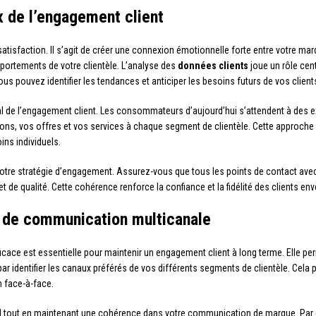
 de l’engagement client
atisfaction. Il s’agit de créer une connexion émotionnelle forte entre votre marqu
portements de votre clientèle. L’analyse des
données clients
joue un rôle cen
vous pouvez identifier les tendances et anticiper les besoins futurs de vos client
al de l’engagement client. Les consommateurs d’aujourd’hui s’attendent à des e
s, vos offres et vos services à chaque segment de clientèle. Cette approche 
ns individuels.
tre stratégie d’engagement. Assurez-vous que tous les points de contact avec l
et de qualité. Cette cohérence renforce la confiance et la fidélité des clients en
e de communication multicanale
icace est essentielle pour maintenir un engagement client à long terme. Elle perm
 identifier les canaux préférés de vos différents segments de clientèle. Cela p
n face-à-face.
 tout en maintenant une cohérence dans votre communication de marque. Par e